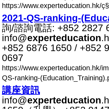
https://www.experteducation.hk/ç§»
2021-QS-ranking-(Educa
詢​/​諮​詢​電話​: +852 2827 
info@
experteducation
.
+852 6876 1650 / +852 9
0697
https://www.experteducation.hk/ima
QS-ranking-(Education_Training).p
講座​資​訊
info@
experteducation
.