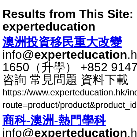
Results from This Site: 
experteducation
澳​洲​投資​移民​重大​改變
info@
experteducation
.
1650​（​升​學​） +852 91
咨​詢 常​見​問題 資料​下​載
https://www.experteducation.hk/i
route=product/product&product_id
商科​-​澳​洲​-​熱​門​學科
info@
experteducation
.