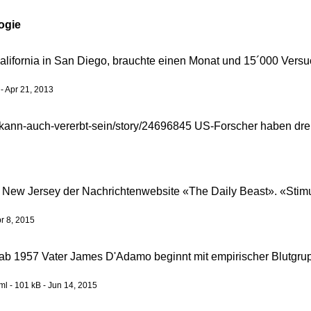
ogie
California in San Diego, brauchte einen Monat und 15´000 Vers
- Apr 21, 2013
-kann-auch-vererbt-sein/story/24696845 US-Forscher haben drei 
 in New Jersey der Nachrichtenwebsite «The Daily Beast». «Sti
pr 8, 2015
37) ab 1957 Vater James D'Adamo beginnt mit empirischer Blutg
l - 101 kB - Jun 14, 2015