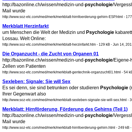
http://bazonline.ch/wissen/medizin-und-
psychologie
/Vergessl
Mail wurde
http://www.soz-etc.com/med/merk/merkblatt-hirnfoerderung-gehirn-ESP.html - 177
Merkblatt Herzinfarkt
um Menschen die Welt der Medizin und
Psychologie
kabarett
Lossau. Welt Online:
http://www.soz-etc.com/med/merk/merkblatt-herzinfarkt.htm - 129 kB - Jun 14, 20
Die Organzucht - die Zucht von Organen 01
http://bazonline.ch/wissen/medizin-und-
psychologie
/Eigene-
Zellen von Patienten
http://www.soz-etc.com/med/merk/merkblatt-gentechnik-organzucht01.html - 54 kB
Sexleben: Signale: Sie will Sex
Es sei denn, sie sind betrunken oder studieren
Psychologie
(
Ihrer Gegenwart also
http://www.soz-etc.com/med/merk/merkblatt-sexleben-signale-sie-will-sex.html - 3
Merkblatt: Hirnförderung, Förderung des Gehirns (Teil 1)
http://bazonline.ch/wissen/medizin-und-
psychologie
/Vergessl
Mail wurde
http://www.soz-etc.com/med/merk/merkblatt-hirnfoerderung-gehirn.html - 249 kB -