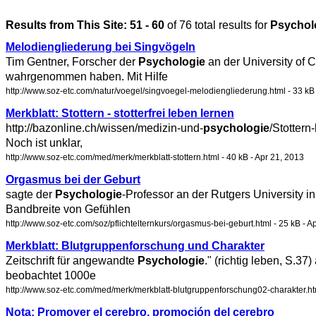
Results from This Site: 51 - 60
of 76 total results for
Psychol
Melodiengliederung bei Singvögeln
Tim Gentner, Forscher der
Psychologie
an der University of 
wahrgenommen haben. Mit Hilfe
http://www.soz-etc.com/natur/voegel/singvoegel-melodiengliederung.html - 33 kB 
Merkblatt: Stottern - stotterfrei leben lernen
http://bazonline.ch/wissen/medizin-und-
psychologie
/Stottern
Noch ist unklar,
http://www.soz-etc.com/med/merk/merkblatt-stottern.html - 40 kB - Apr 21, 2013
Orgasmus bei der Geburt
sagte der
Psychologie
-Professor an der Rutgers University
Bandbreite von Gefühlen
http://www.soz-etc.com/soz/pflichtelternkurs/orgasmus-bei-geburt.html - 25 kB - A
Merkblatt: Blutgruppenforschung und Charakter
Zeitschrift für angewandte
Psychologie
." (richtig leben, S.
beobachtet 1000e
http://www.soz-etc.com/med/merk/merkblatt-blutgruppenforschung02-charakter.htm
Nota: Promover el cerebro, promoción del cerebro