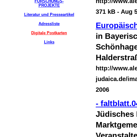
http://www.a
FORSCHUNGS-
PROJEKTE
371 kB - Aug 
Literatur und Presseartikel
Europäisch
Adressliste
Digitale Postkarten
in Bayeris
Links
Schönhage
Halderstra
http://www.al
judaica.de/i
2006
- faltblat
Jüdisches
Marktgemei
Veranstalt