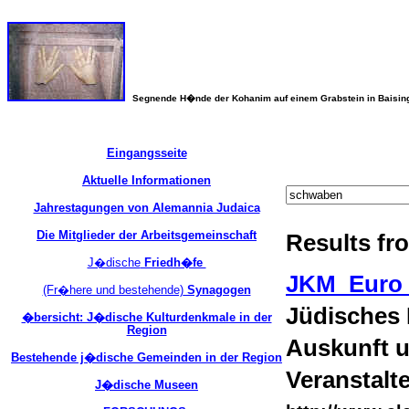
Segnende H�nde der Kohanim auf einem Grabstein in Baisin
Eingangsseite
Aktuelle Informationen
Jahrestagungen von Alemannia Judaica
Die Mitglieder der Arbeitsgemeinschaft
Results fro
J�dische
Friedh�fe
JKM_Euro_F
(Fr�here und bestehende)
Synagogen
Jüdisches
�bersicht: J�dische Kulturdenkmale in der
Region
Auskunft u
Bestehende j�dische Gemeinden in der Region
Veranstalt
J�dische Museen