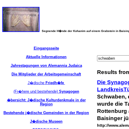
Segnende H�nde der Kohanim auf einem Grabstein in Baisin
Eingangsseite
Aktuelle Informationen
Jahrestagungen von Alemannia Judaica
Results from
Die Mitglieder der Arbeitsgemeinschaft
Die Synagog
J�dische
Friedh�fe
LandkreisT
(Fr�here und bestehende)
Synagogen
Schwaben
,
�bersicht: J�dische Kulturdenkmale in der
wurde die T
Region
Rottenburg
Bestehende j�dische Gemeinden in der Region
Baisinger j
J�dische Museen
http://www.alem