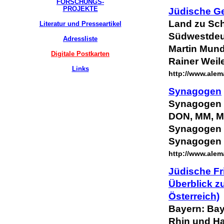
FORSCHUNGS-
PROJEKTE
Jüdische Ge
Land zu
Sc
Literatur und Presseartikel
Südwestdeu
Adressliste
Martin Mundo
Digitale Postkarten
Rainer Weil
Links
http://www.alem
Synagogen
Synagogen 
DON, MM, MN
Synagogen i
Synagogen
http://www.alem
Jüdische Fr
Überblick z
Österreich)
Bayern: Ba
Rhin und Ha